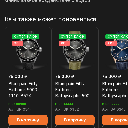
минимальное воздействие с водой.
Вам также может понравиться
СУПЕР КЛОН
СУПЕР КЛОН
СУПЕР КЛ
ХИТ
ХИТ
ХИТ
75 000 ₽
75 000 ₽
75 000 ₽
Blancpain Fifty
Blancpain Fifty
Blancpain Fif
Fathoms 5000-
Fathoms
Fathoms
1110-B52A
Bathyscaphe 5000-
Bathyscaphe
1110-K52A
36S40-O52A
В наличии
В наличии
В наличии
Арт.
BP-0344
Арт.
BP-0352
Арт.
BP-0345
В корзину
В корзину
В корзи