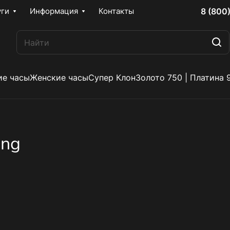
8 (800
уги
Информация
Контакты
е часы
Женские часы
Супер Клон
Золото 750 | Платина 
ing