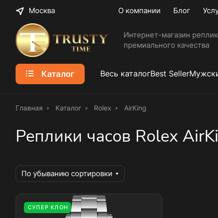
Москва
О компании
Блог
Усл
Интернет-магазин реплик
премиального качества
Каталог
Весь каталог
Best Seller
Мужски
Главная
Каталог
Rolex
AirKing
Реплики часов Rolex AirK
По убыванию сортировки
СУПЕР КЛОН