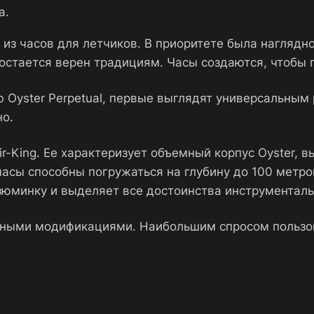
а.
из часов для летчиков. В приоритете была наглядно
остается верен традициям. Часы создаются, чтобы 
ью Oyster Perpetual, первые выглядят универсальны
но.
ir-King. Ее характеризует объемный корпус Oyster, 
сы способны погружаться на глубину до 100 метро
зюминку и выделяет все достоинства инструментал
азными модификациями. Наибольшим спросом польз