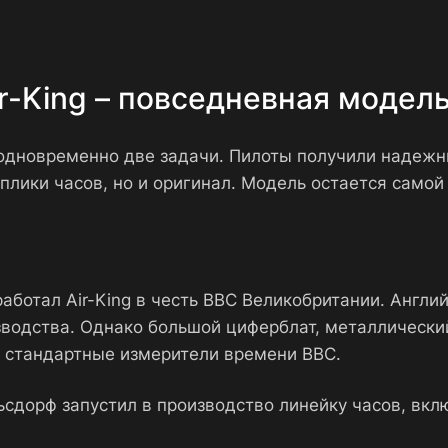
ir-King – повседневная модел
л одновременно две задачи. Пилоты получили надежн
плики часов, но и оригинал. Модель остается само
ботал Air-King в честь ВВС Великобритании. Англи
водства. Однако большой циферблат, металлически
м стандартные измерители времени ВВС.
льсдорф запустил в производство линейку часов, 