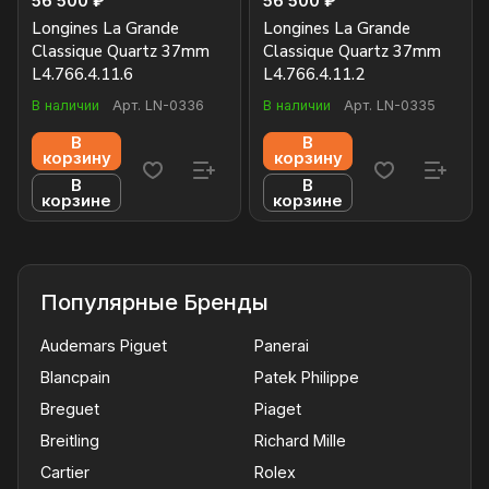
56 500 ₽
56 500 ₽
Longines La Grande
Longines La Grande
Classique Quartz 37mm
Classique Quartz 37mm
L4.766.4.11.6
L4.766.4.11.2
В наличии
Арт.
LN-0336
В наличии
Арт.
LN-0335
В
В
корзину
корзину
В
В
корзине
корзине
Популярные Бренды
Audemars Piguet
Panerai
Blancpain
Patek Philippe
Breguet
Piaget
Breitling
Richard Mille
Cartier
Rolex