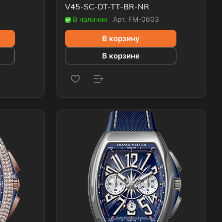
V45-SC-DT-TT-BR-NR
В наличии
Арт.
FM-0603
В корзину
В корзине