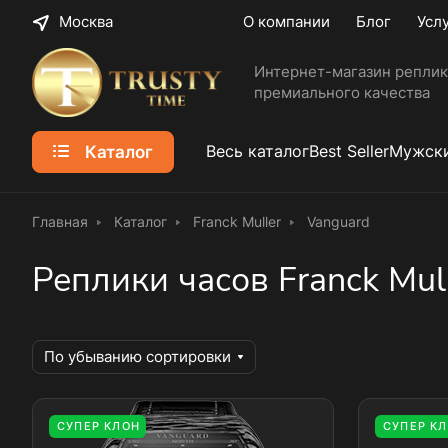
Москва
О компании
Блог
Усл
Интернет-магазин реплик
премиального качества
Каталог
Весь каталог
Best Seller
Мужски
Главная
Каталог
Franck Muller
Vanguard
Реплики часов Franck Mul
По убыванию сортировки
СУПЕР КЛОН
СУПЕР К