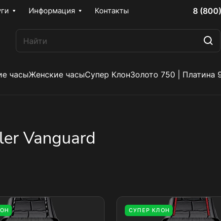
8 (800
уги
Информация
Контакты
е часы
Женские часы
Супер Клон
Золото 750 | Платина 
ler Vanguard
ЛОН
СУПЕР КЛОН