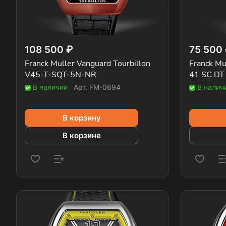
108 500 ₽
75 500
Franck Muller Vanguard Tourbillon
Franck M
V45-T-SQT-5N-NR
41 SC DT
В наличии
Арт.
FM-0694
В налич
В корзину
В корзине