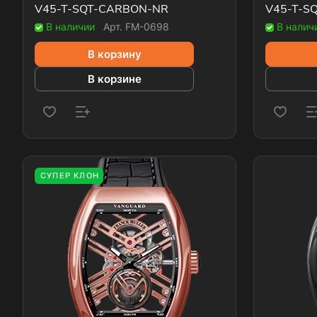
V45-T-SQT-CARBON-NR
V45-T-S
В наличии
Арт.
FM-0698
В налич
В корзину
В корзине
СУПЕР КЛОН