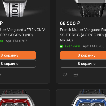
 ₽
68 500 ₽
uller Vanguard #FR2NCK V
Franck Muller Vanguard Ra
 FR2 GFGRNR (NR)
SC DT RCG (AC.RCG.NR) (
NR AC)
ии
Арт.
FM-0707
В наличии
Арт.
FM-0706
В корзину
В корзину
В корзине
В корзине