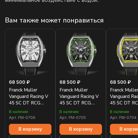
минимальное воздействие с водой.
Вам также может понравиться
68 500 ₽
68 500 ₽
68 500 ₽
Franck Muller
Franck Muller
Franck Mulle
Vanguard Racing V
Vanguard Racing V
Vanguard Rac
45 SC DT RCG
45 SC DT RCG
45 SC DT R
(AC.RCG.NR) (AC)
(AC.RCG.VR) (AC)
(AC.RCG.JA) 
В наличии
В наличии
В наличии
(BLC NR AC)
(NR NR BLC)
(NR NR BLC)
Арт.
FM-0706
Арт.
FM-0705
Арт.
FM-0704
В корзину
В корзину
В корзи