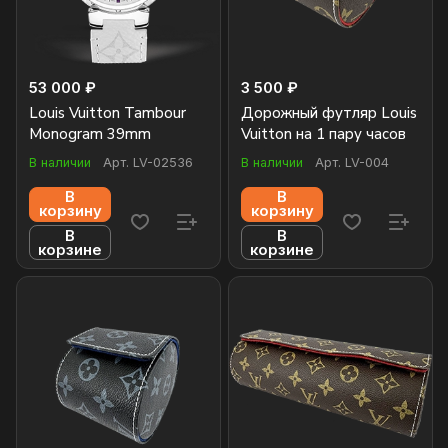
53 000 ₽
3 500 ₽
Louis Vuitton Tambour
Дорожный футляр Louis
Monogram 39mm
Vuitton на 1 пару часов
В наличии
Арт.
LV-02536
В наличии
Арт.
LV-004
В
В
корзину
корзину
В
В
корзине
корзине