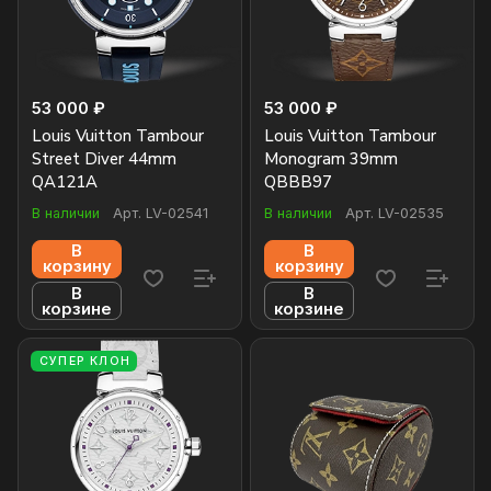
53 000 ₽
53 000 ₽
Louis Vuitton Tambour
Louis Vuitton Tambour
Street Diver 44mm
Monogram 39mm
QA121A
QBBB97
В наличии
Арт.
LV-02541
В наличии
Арт.
LV-02535
В
В
корзину
корзину
В
В
корзине
корзине
СУПЕР КЛОН