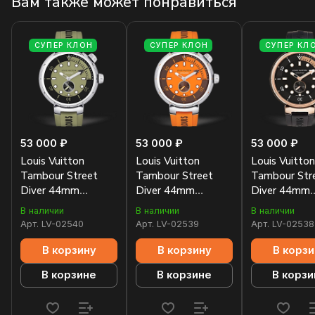
Вам также может понравиться
СУПЕР КЛОН
СУПЕР КЛОН
СУПЕР КЛ
53 000 ₽
53 000 ₽
53 000 ₽
Louis Vuitton
Louis Vuitton
Louis Vuitton
Tambour Street
Tambour Street
Tambour Str
Diver 44mm
Diver 44mm
Diver 44mm
QA173A
QA172A
QA123A
В наличии
В наличии
В наличии
Арт.
LV-02540
Арт.
LV-02539
Арт.
LV-02538
В корзину
В корзину
В корзи
В корзине
В корзине
В корзи