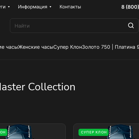
8 (800
уги
Информация
Контакты
е часы
Женские часы
Супер Клон
Золото 750 | Платина 
ster Collection
ЛОН
СУПЕР КЛОН