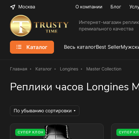
Москва
О компании
Блог
Усл
Интернет-магазин реплик
премиального качества
Каталог
Весь каталог
Best Seller
Мужски
Главная
Каталог
Longines
Master Collection
Реплики часов Longines Ma
По убыванию сортировки
СУПЕР КЛОН
СУПЕР К