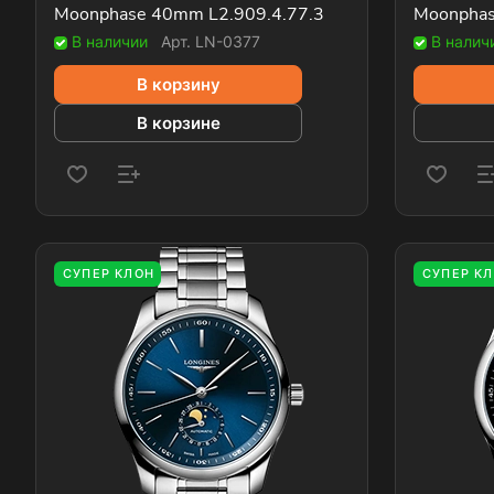
Moonphase 40mm L2.909.4.77.3
Moonphas
В наличии
Арт.
LN-0377
В налич
В корзину
В корзине
СУПЕР КЛОН
СУПЕР К