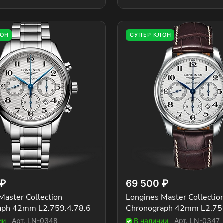
ЛОН
СУПЕР КЛОН
 ₽
69 500 ₽
Master Collection
Longines Master Collectio
aph 42mm L2.759.4.78.6
Chronograph 42mm L2.75
ии
Арт.
LN-0348
В наличии
Арт.
LN-0347