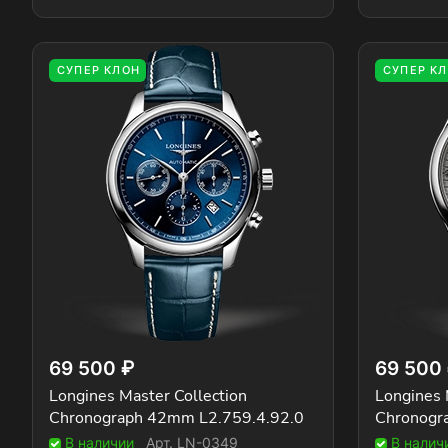
СУПЕР КЛОН
СУПЕР К
69 500 ₽
69 500
Longines Master Collection
Longines 
Chronograph 42mm L2.759.4.92.0
Chronogr
В наличии
Арт.
LN-0349
В налич