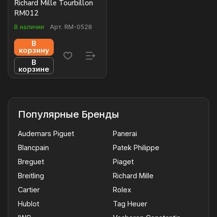
Richard Mille Tourbillon
RM012
В наличии
Арт.
RM-0528
В
корзину
В
корзине
Популярные Бренды
Audemars Piguet
Panerai
Blancpain
Patek Philippe
Breguet
Piaget
Breitling
Richard Mille
Cartier
Rolex
Hublot
Tag Heuer