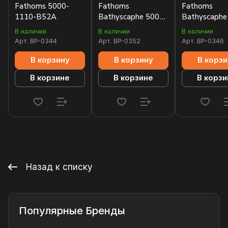
Fathoms 5000-
Fathoms
Fathoms
1110-B52A
Bathyscaphe 5000-
Bathyscaphe
1110-K52A
36S30-B52A
В наличии
В наличии
В наличии
Арт.
BP-0344
Арт.
BP-0352
Арт.
BP-0346
В корзину
В корзину
В корзи
В корзине
В корзине
В корзи
Назад к списку
Популярные Бренды