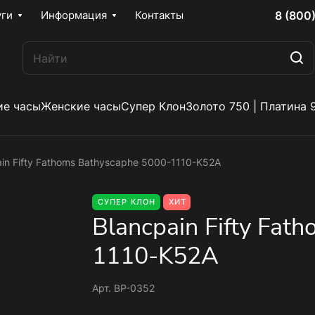
8 (800
уги
Информация
Контакты
е часы
Женские часы
Супер Клон
Золото 750 | Платина 
ain Fifty Fathoms Bathyscaphe 5000-1110-K52A
СУПЕР КЛОН
ХИТ
Blancpain Fifty Fat
1110-K52A
Арт.
BP-0352