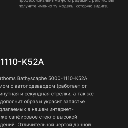
профессиональными фотографами с реплик. Вы
получите именно ту модель, которую видите.
-1110-K52A
 Fathoms Bathyscaphe 5000-1110-K52A
мом с автоподзаводом (работает от
нутная и секундная стрелки, а так же
дополнит образ и украсит запястье
редлагаемых в нашем интернет-
к же сапфировое стекло высокой
дений. Отличительной чертой данной