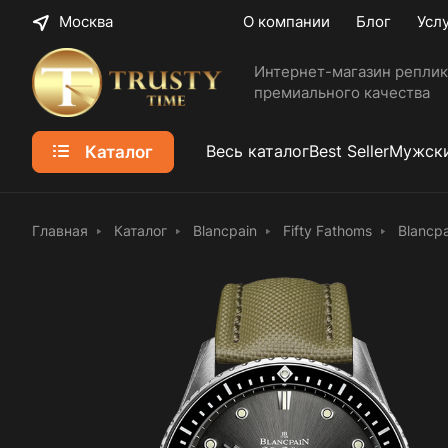
Москва
О компании
Блог
Усл
Интернет-магазин реплик
премиального качества
Каталог
Весь каталог
Best Seller
Мужски
Главная
Каталог
Blancpain
Fifty Fathoms
Blancp