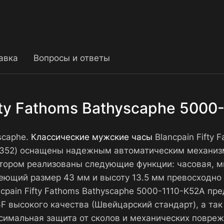
авка
Вопросы и ответы
fty Fathoms Bathyscaphe 5000
scaphe.
Классические мужские часы
Blancpain Fifty
-0352) оснащены надежным автоматическим механиз
тором реализованы следующие функции: часовая, ми
меющий размер 43 мм и высоту 13.5 мм превосходно 
ncpain Fifty Fathoms Bathyscaphe 5000-1110-K52A п
F высокого качества (Швейцарский стандарт), а та
симальная защита от сколов и механических повреж