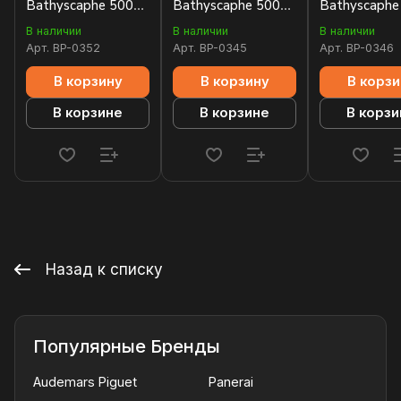
Bathyscaphe 5000-
Bathyscaphe 5000-
Bathyscaphe
1110-K52A
36S40-O52A
36S30-B52A
В наличии
В наличии
В наличии
Арт.
BP-0352
Арт.
BP-0345
Арт.
BP-0346
В корзину
В корзину
В корзи
В корзине
В корзине
В корзи
Назад к списку
Популярные Бренды
Audemars Piguet
Panerai