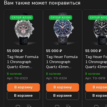
Вам также может понравиться
СУПЕР КЛОН
СУПЕР КЛОН
СУПЕР КЛ
55 000 ₽
55 000 ₽
55 000 ₽
Tag Heuer Formula
Tag Heuer Formula
Tag Heuer F
1 Chronograph
1 Chronograph
1 Chronogra
Quartz 43mm
Quartz 43mm
Quartz 43m
CAZ101M.FT8024
CAZ1014.FT8024
CAZ1010.FT
В наличии
В наличии
В наличии
Арт.
TG-0323
Арт.
TG-0324
Арт.
TG-0619
В корзину
В корзину
В корзи
В корзине
В корзине
В корзи