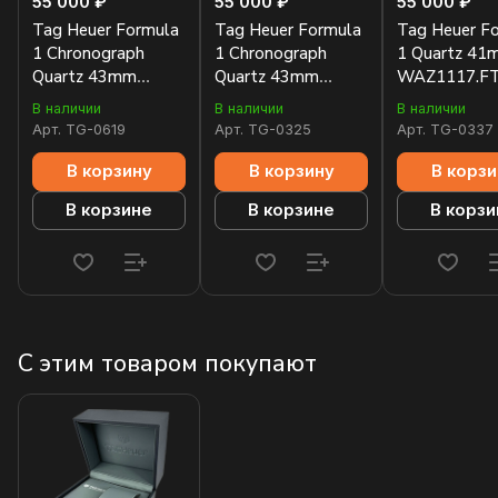
55 000 ₽
55 000 ₽
55 000 ₽
Tag Heuer Formula
Tag Heuer Formula
Tag Heuer F
1 Chronograph
1 Chronograph
1 Quartz 41
Quartz 43mm
Quartz 43mm
WAZ1117.F
CAZ1010.FT8024
CAZ1011.FT8024
В наличии
В наличии
В наличии
Арт.
TG-0619
Арт.
TG-0325
Арт.
TG-0337
В корзину
В корзину
В корзи
В корзине
В корзине
В корзи
С этим товаром покупают