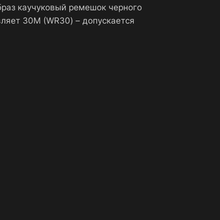
браз каучуковый ремешок черного
вляет 30М (WR30) – допускается