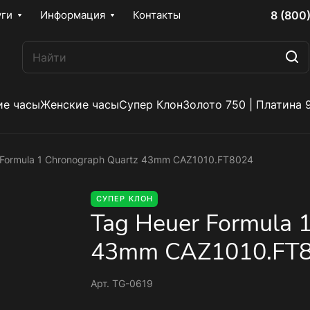
8 (800
уги
Информация
Контакты
е часы
Женские часы
Супер Клон
Золото 750 | Платина 
 Formula 1 Chronograph Quartz 43mm CAZ1010.FT8024
СУПЕР КЛОН
Tag Heuer Formula 
43mm CAZ1010.FT
Арт.
TG-0619