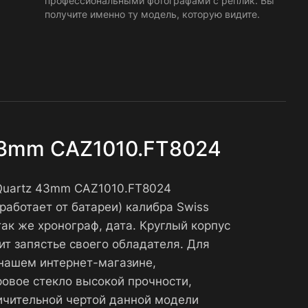
профессиональными фотографами с реплик. Вы
получите именно ту модель, которую видите.
 43mm CAZ1010.FT8024
 Quartz 43mm CAZ1010.FT8024
аботает от батареи) калибра Swiss
ак же хронограф, дата. Круглый корпус
ит запястье своего обладателя. Для
 нашем интернет-магазине,
ровое стекло высокой прочности,
ичительной чертой данной модели