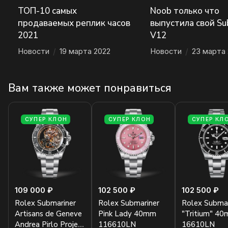
ТОП-10 самых
Noob только что
продаваемых реплик часов
выпустила свой Su
2021
V12
Новости
/
19 марта 2022
Новости
/
23 марта 
Вам также может понравиться
СУПЕР КЛОН
СУПЕР КЛОН
СУПЕР КЛ
109 000 ₽
102 500 ₽
102 500 ₽
Rolex Submariner
Rolex Submariner
Rolex Submar
Artisans de Geneve
Pink Lady 40mm
"Tritium" 4
Andrea Pirlo Project
116610LN
16610LN