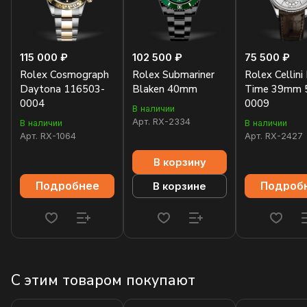
115 000 ₽
102 500 ₽
75 500 ₽
Rolex Cosmograph
Rolex Submariner
Rolex Cellini
Daytona 116503-
Blaken 40mm
Time 39mm 
0004
0009
В наличии
Арт.
RX-2334
В наличии
В наличии
Арт.
RX-1064
Арт.
RX-2427
В корзину
Подробнее
Подроб
В корзине
С этим товаром покупают