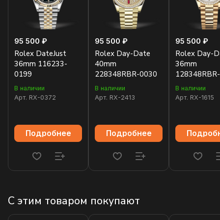
95 500 ₽
95 500 ₽
95 500 ₽
Rolex DateJust
Rolex Day-Date
Rolex Day-D
36mm 116233-
40mm
36mm
0199
228348RBR-0030
128348RBR-
В наличии
В наличии
В наличии
Арт.
RX-0372
Арт.
RX-2413
Арт.
RX-1615
Подробнее
Подробнее
Подроб
С этим товаром покупают