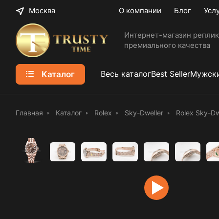
Москва
О компании
Блог
Усл
Интернет-магазин реплик
премиального качества
Каталог
Весь каталог
Best Seller
Мужски
Главная
Каталог
Rolex
Sky-Dweller
Rolex Sky-D