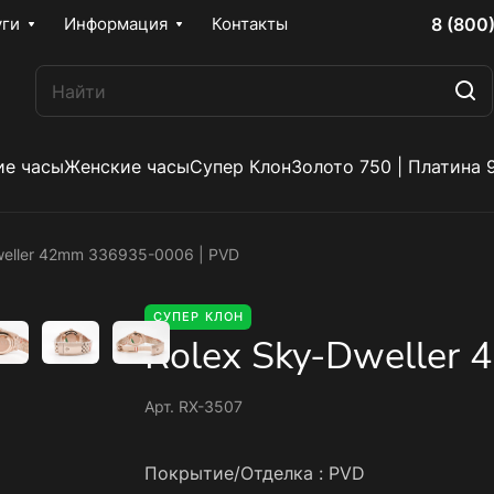
8 (800
уги
Информация
Контакты
е часы
Женские часы
Супер Клон
Золото 750 | Платина 
weller 42mm 336935-0006 | PVD
СУПЕР КЛОН
Rolex Sky-Dweller
Арт.
RX-3507
Покрытие/Отделка :
PVD