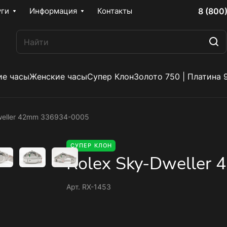
8 (800
уги
Информация
Контакты
е часы
Женские часы
Супер Клон
Золото 750 | Платина 
weller 42mm 336934-0005
СУПЕР КЛОН
Rolex Sky-Dweller
Арт.
RX-1453