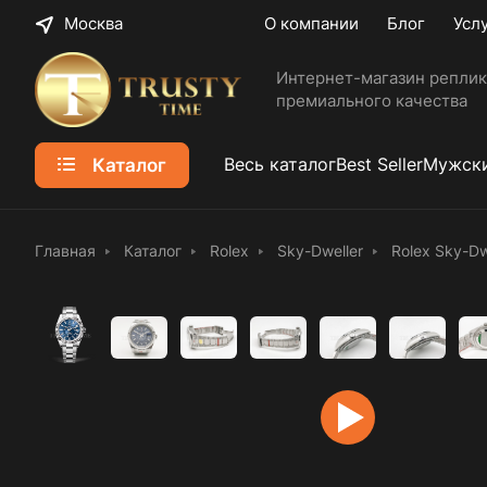
Москва
О компании
Блог
Усл
Интернет-магазин реплик
премиального качества
Каталог
Весь каталог
Best Seller
Мужски
Главная
Каталог
Rolex
Sky-Dweller
Rolex Sky-D