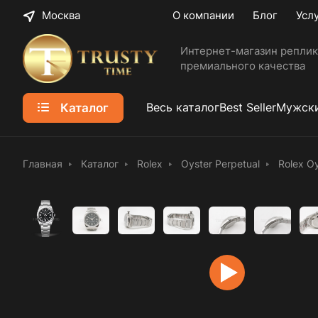
Москва
О компании
Блог
Усл
Интернет-магазин реплик
премиального качества
Каталог
Весь каталог
Best Seller
Мужски
Главная
Каталог
Rolex
Oyster Perpetual
Rolex O