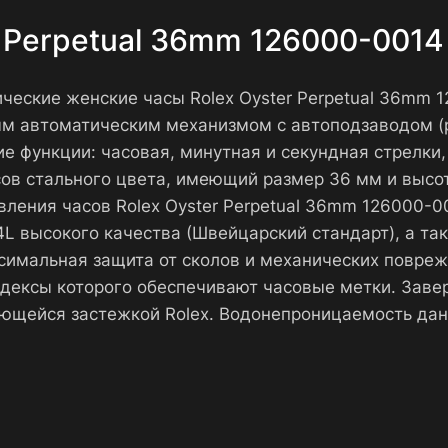
r Perpetual 36mm 126000-0014
ссические женские часы Rolex Oyster Perpetual 36mm
ым автоматическим механизмом с автоподзаводом (
е функции: часовая, минутная и секундная стрелки,
сов стального цвета, имеющий размер 36 мм и высот
овления часов Rolex Oyster Perpetual 36mm 126000-
 высокого качества (Швейцарский стандарт), а та
симальная защита от сколов и механических повреж
ндексы которого обеспечивают часовые метки. Зав
ающейся застежкой Rolex. Водонепроницаемость дан