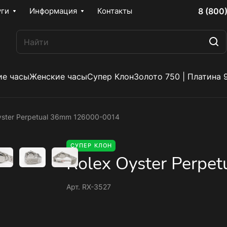
8 (800
уги
Информация
Контакты
е часы
Женские часы
Супер Клон
Золото 750 | Платина 
yster Perpetual 36mm 126000-0014
СУПЕР КЛОН
Rolex Oyster Perpe
Арт.
RX-3527