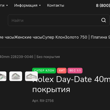
8 (800
уги
Информация
Контакты
е часы
Женские часы
Супер Клон
Золото 750 | Платина 
 40mm 228239-0046 | Без покрытия
СУПЕР КЛОН
ХИТ
ВЕС 1:1
Rolex Day-Date 40
покрытия
Арт.
RX-2756