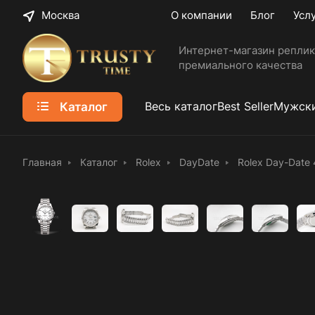
Москва
О компании
Блог
Усл
Интернет-магазин реплик
премиального качества
Каталог
Весь каталог
Best Seller
Мужски
Главная
Каталог
Rolex
DayDate
Rolex Day-Date