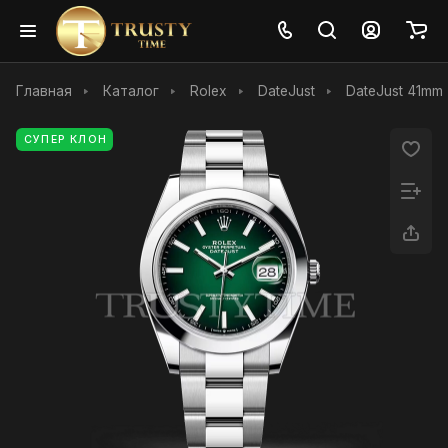
Главная
Каталог
Rolex
DateJust
DateJust 41mm
СУПЕР КЛОН