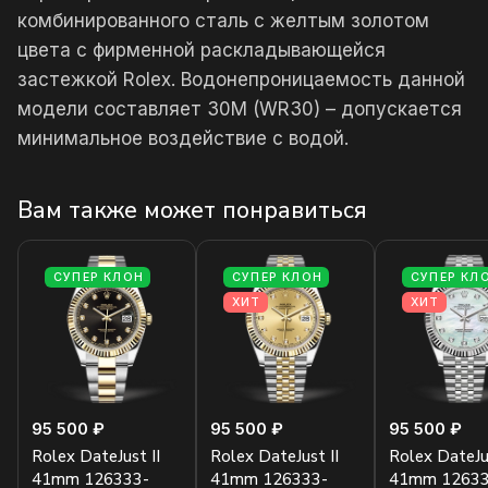
комбинированного сталь с желтым золотом
цвета с фирменной раскладывающейся
застежкой Rolex. Водонепроницаемость данной
модели составляет 30М (WR30) – допускается
минимальное воздействие с водой.
Вам также может понравиться
СУПЕР КЛОН
СУПЕР КЛОН
СУПЕР КЛ
ХИТ
ХИТ
95 500 ₽
95 500 ₽
95 500 ₽
Rolex DateJust II
Rolex DateJust II
Rolex DateJus
41mm 126333-
41mm 126333-
41mm 12633