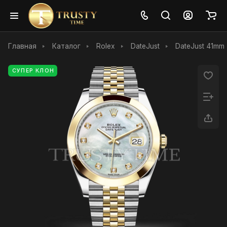
Главная
Каталог
Rolex
DateJust
DateJust 41mm
СУПЕР КЛОН