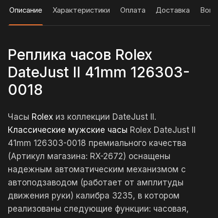
Описание
Характеристики
Оплата
Доставка
Вопр
Реплика часов Rolex
DateJust II 41mm 126303-
0018
Часы
Rolex
из коллекции DateJust II.
Классические мужские часы
Rolex DateJust II
41mm 126303-0018 премиального качества
(Артикул магазина: RX-2672) оснащены
надежным автоматическим механизмом с
автоподзаводом (работает от амплитуды
движения руки) калибра 3235, в котором
реализованы следующие функции: часовая,