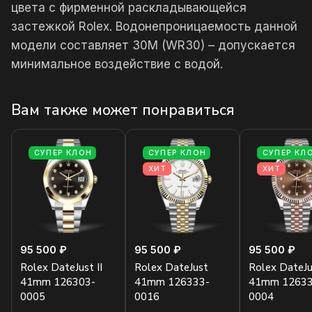
цвета с фирменной раскладывающейся
застежкой Rolex. Водонепроницаемость данной
модели составляет 30М (WR30) – допускается
минимальное воздействие с водой.
Вам также может понравиться
СУПЕР КЛОН
СУПЕР КЛОН
СУПЕР КЛ
ХИТ
ХИТ
95 500 ₽
95 500 ₽
95 500 ₽
Rolex DateJust II
Rolex DateJust
Rolex DateJus
41mm 126303-
41mm 126333-
41mm 12633
0005
0016
0004