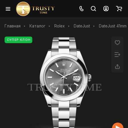
Главная
Каталог
Rolex
DateJust
DateJust 41mm
СУПЕР КЛОН