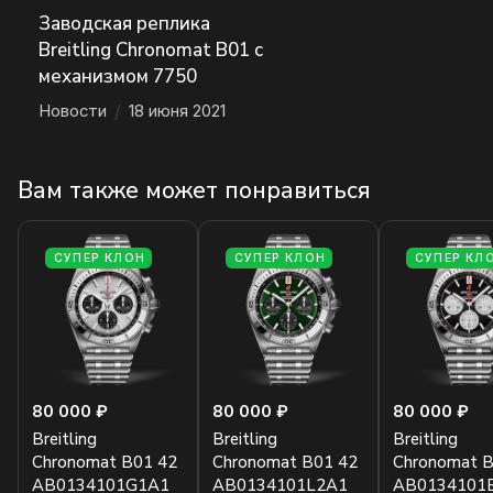
Заводская реплика
Breitling Chronomat B01 с
механизмом 7750
Новости
/
18 июня 2021
Вам также может понравиться
СУПЕР КЛОН
СУПЕР КЛОН
СУПЕР КЛ
80 000 ₽
80 000 ₽
80 000 ₽
Breitling
Breitling
Breitling
Chronomat B01 42
Chronomat B01 42
Chronomat B
AB0134101G1A1
AB0134101L2A1
AB0134101