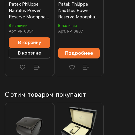
Patek Philippe
Patek Philippe
Nautilus Power
Nautilus Power
Reserve Moonphase
Reserve Moonphase
40mm 5712/1A-
40mm 5712/1R-
В наличии
В наличии
001 Tiffany&Co.
001
Арт.
PP-0854
Арт.
PP-0807
В корзину
Подробнее
В корзине
С этим товаром покупают