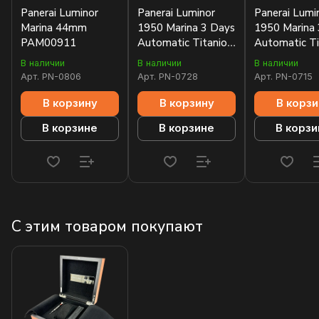
Panerai Luminor
Panerai Luminor
Panerai Lumi
Marina 44mm
1950 Marina 3 Days
1950 Marina
PAM00911
Automatic Titanio
Automatic T
44mm PAM00351
44mm PAM0
В наличии
В наличии
В наличии
Арт.
PN-0806
Арт.
PN-0728
Арт.
PN-0715
В корзину
В корзину
В корзи
В корзине
В корзине
В корзи
С этим товаром покупают