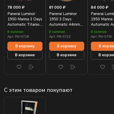
78 000 ₽
81 000 ₽
84 000 ₽
Panerai Luminor
Panerai Luminor
Panerai Lumi
1950 Marina 3 Days
1950 3 Days
1950 Marina
Automatic Titanio
Automatic 44mm
Automatic Ac
44mm PAM00351
PAM01499
44mm PAM0
В наличии
В наличии
В наличии
Арт.
PN-0728
Арт.
PN-0722
Арт.
PN-0719
В корзину
В корзину
В корзи
В корзине
В корзине
В корзи
С этим товаром покупают