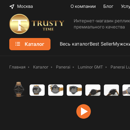
Москва
О компании
Блог
Усл
Интернет-магазин реплик
премиального качества
Каталог
Весь каталог
Best Seller
Мужски
Главная
Каталог
Panerai
Luminor GMT
Panerai 