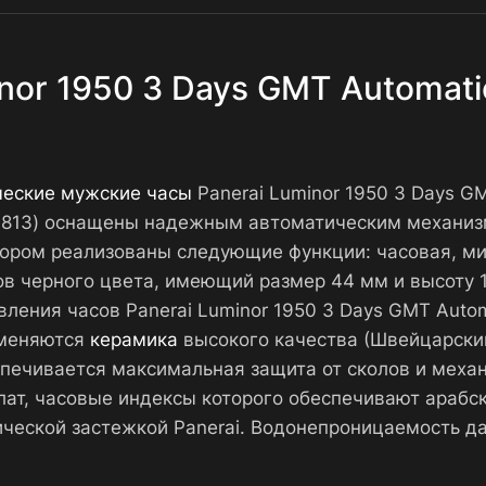
inor 1950 3 Days GMT Automat
ческие мужские часы
Panerai Luminor 1950 3 Days 
-0813) оснащены надежным автоматическим механиз
тором реализованы следующие функции: часовая, мин
ов черного цвета, имеющий размер 44 мм и высоту 
овления часов Panerai Luminor 1950 3 Days GMT Aut
именяются
керамика
высокого качества (Швейцарский
спечивается максимальная защита от сколов и меха
лат, часовые индексы которого обеспечивают арабс
ческой застежкой Panerai. Водонепроницаемость д