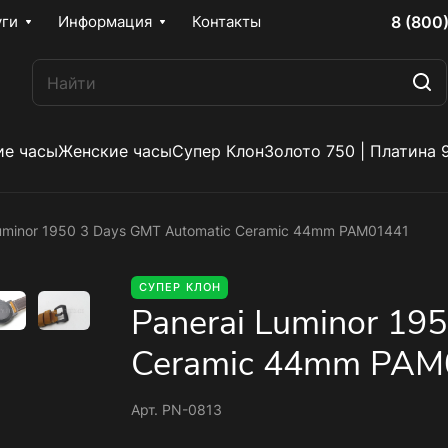
8 (800
уги
Информация
Контакты
е часы
Женские часы
Супер Клон
Золото 750 | Платина 
Luminor 1950 3 Days GMT Automatic Ceramic 44mm PAM01441
СУПЕР КЛОН
Panerai Luminor 19
Ceramic 44mm PAM
Арт.
PN-0813