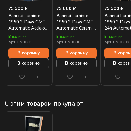
75 500 ₽
73 000 ₽
75 500 ₽
Panerai Luminor
Panerai Luminor
Panerai Lumi
1950 3 Days GMT
1950 3 Days GMT
1950 3 Day
Automatic Acciaio
Automatic Ceramica
24h Automat
Boutique Blue
44mm PAM00441
Acciaio 44m
В наличии
В наличии
В наличии
42mm PAM00688
PAM00531
Арт.
PN-0711
Арт.
PN-0710
Арт.
PN-0709
В корзину
В корзину
В корзи
В корзине
В корзине
В корзи
С этим товаром покупают