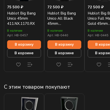
75 500 ₽
72 500 ₽
72 500 ₽
Hublot Big Bang
Hublot Big Bang
Hublot Big 
Unico 45mm
Unico All Black
Unico Full Ma
411.NX.1170.RX
45mm
Gold 45mm
411.CI.1110.RX
411.MX.1138
В наличии
В наличии
В наличии
Арт.
HB-0457
Арт.
HB-0440
Арт.
HB-0445
В корзину
В корзину
В корзи
В корзине
В корзине
В корзи
С этим товаром покупают