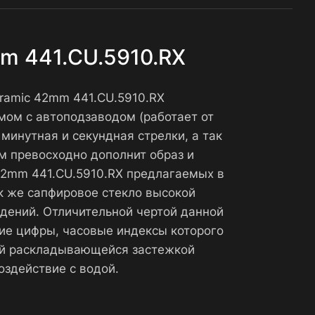
mm 441.CU.5910.RX
eramic 42mm 441.CU.5910.RX
мом с автоподзаводом (работает от
минутная и секундная стрелки, а так
м превосходно дополнит образ и
c 42mm 441.CU.5910.RX предлагаемых в
к же сапфировое стекло высокой
дений. Отличительной чертой данной
ие цифры, часовые индексы которого
ой раскладывающейся застежкой
здействие с водой.