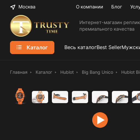
Москва
О компании
Блог
Усл
Интернет-магазин реплик
премиального качества
Каталог
Весь каталог
Best Seller
Мужски
Главная
Каталог
Hublot
Big Bang Unico
Hublot B