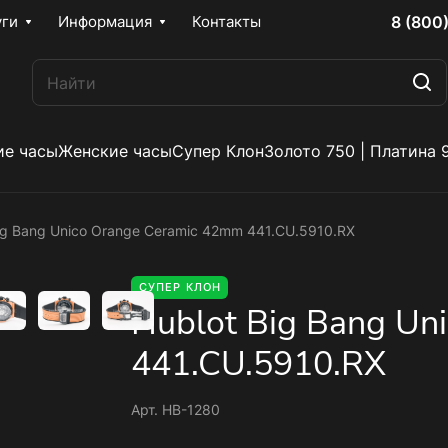
8 (800
уги
Информация
Контакты
е часы
Женские часы
Супер Клон
Золото 750 | Платина 
ig Bang Unico Orange Ceramic 42mm 441.CU.5910.RX
СУПЕР КЛОН
Hublot Big Bang Un
441.CU.5910.RX
Арт.
HB-1280