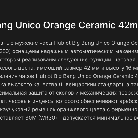
Bang Unico Orange Ceramic 42
тивные мужские часы Hublot Big Bang Unico Orange C
-1280) оснащены надежным автоматическим механиз
котором реализованы следующие функции: часовая, 
нжевого цвета, имеющий размер 42 мм и высоту 16 м
овления часов Hublot Big Bang Unico Orange Cerami
а высокого качества (Швейцарский стандарт), а та
симальная защита от сколов и механических повреж
ат, часовые индексы которого обеспечивают арабск
 каучуковый ремешок оранжевого цвета с фирменн
ставляет 30М (WR30) – допускается минимальное во