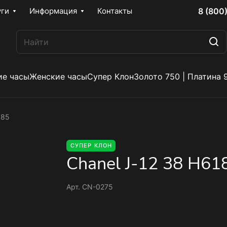
8 (800
уги
Информация
Контакты
е часы
Женские часы
Супер Клон
Золото 750 | Платина 
185
СУПЕР КЛОН
Chanel J-12 38 H61
Арт.
CN-0275