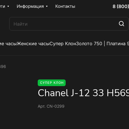
8 (800
уги
Информация
Контакты
е часы
Женские часы
Супер Клон
Золото 750 | Платина 
696
СУПЕР КЛОН
Chanel J-12 33 H56
Арт.
CN-0299