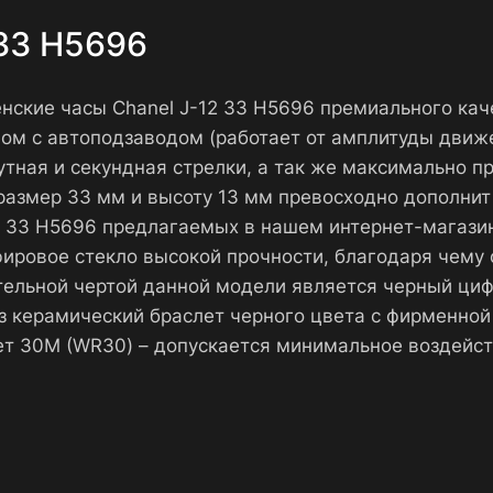
 33 H5696
енские часы Chanel J-12 33 H5696 премиального кач
 с автоподзаводом (работает от амплитуды движени
тная и секундная стрелки, а так же максимально п
азмер 33 мм и высоту 13 мм превосходно дополнит 
12 33 H5696 предлагаемых в нашем интернет-магази
пфировое стекло высокой прочности, благодаря чем
тельной чертой данной модели является черный циф
з керамический браслет черного цвета с фирменно
т 30М (WR30) – допускается минимальное воздейст