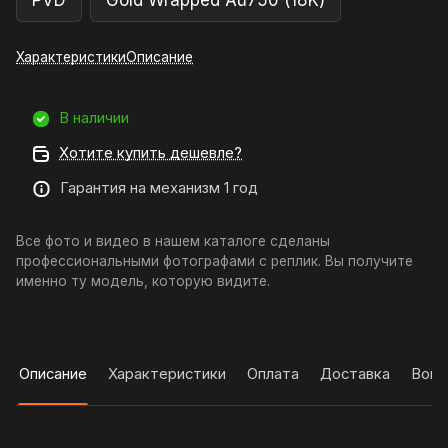
PVD
Gold Wrapped Au750 (18K)
Характеристики
Описание
В наличии
Хотите купить дешевле?
Гарантия на механизм 1 год
Все фото и видео в нашем каталоге сделаны
профессиональными фотографами с реплик. Вы получите
именно ту модель, которую видите.
Описание
Характеристики
Оплата
Доставка
Вопр