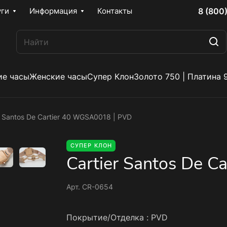
8 (800
уги
Информация
Контакты
е часы
Женские часы
Супер Клон
Золото 750 | Платина 
r Santos De Cartier 40 WGSA0018 | PVD
СУПЕР КЛОН
Cartier Santos De 
Арт.
CR-0654
Покрытие/Отделка :
PVD