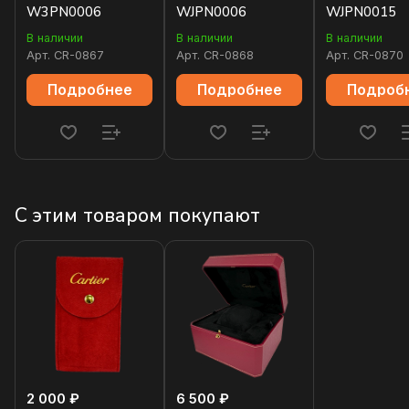
W3PN0006
WJPN0006
WJPN0015
В наличии
В наличии
В наличии
Арт.
CR-0867
Арт.
CR-0868
Арт.
CR-0870
Подробнее
Подробнее
Подроб
С этим товаром покупают
2 000 ₽
6 500 ₽