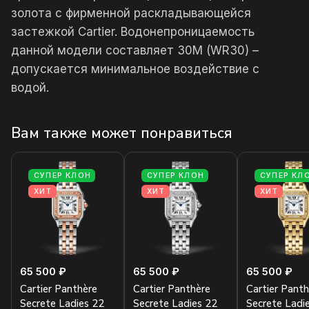
золота с фирменной раскладывающейся
застежкой Cartier. Водонепроницаемость
данной модели составляет 30М (WR30) –
допускается минимальное воздействие с
водой.
Вам также может понравиться
СУПЕР КЛОН
СУПЕР КЛОН
СУПЕР КЛ
ХИТ
ХИТ
ХИТ
65 500 ₽
65 500 ₽
65 500 ₽
Cartier Panthère
Cartier Panthère
Cartier Panth
Secrete Ladies 22
Secrete Ladies 22
Secrete Ladi