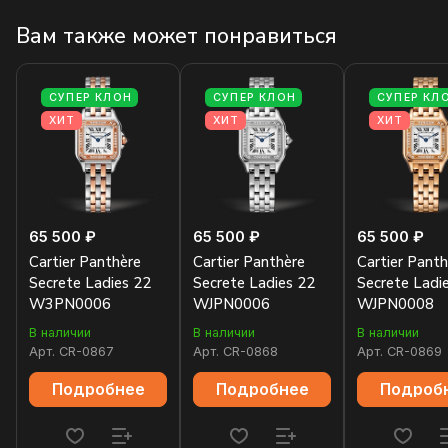
Вам также может понравиться
СУПЕР КЛОН
СУПЕР КЛОН
СУПЕР КЛ
ХИТ
ХИТ
ХИТ
65 500 ₽
65 500 ₽
65 500 ₽
Cartier Panthère
Cartier Panthère
Cartier Panth
Secrete Ladies 22
Secrete Ladies 22
Secrete Ladi
W3PN0006
WJPN0006
WJPN0008
В наличии
В наличии
В наличии
Арт.
CR-0867
Арт.
CR-0868
Арт.
CR-0869
Подробнее
Подробнее
Подроб