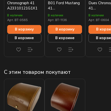
Chronograph 41
B01 Ford Mustang
Dues Chrono
A23310121G1X1
41
41
AB01762A1L1X1
A233101A1
В наличии
В наличии
В наличии
Арт.
BT-0565
Арт.
BT-1136
Арт.
BT-0604
В корзину
В корзину
В корзи
В корзине
В корзине
В корзи
С этим товаром покупают