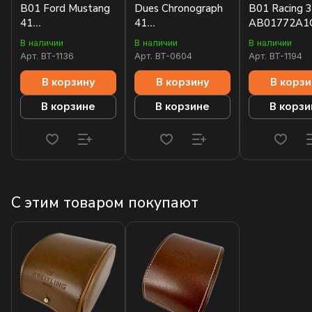
B01 Ford Mustang
Dues Chronograph
B01 Racing
41
41
AB01772A1
AB01762A1L1X1
A233101A1A1X1
В наличии
В наличии
В наличии
Арт.
BT-1136
Арт.
BT-0604
Арт.
BT-1194
В корзину
В корзину
В корзи
В корзине
В корзине
В корзи
С этим товаром покупают