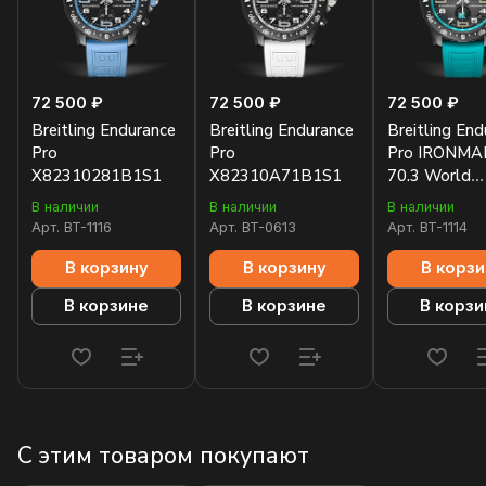
72 500 ₽
72 500 ₽
72 500 ₽
Breitling Endurance
Breitling Endurance
Breitling End
Pro
Pro
Pro IRONM
X82310281B1S1
X82310A71B1S1
70.3 World
Championshi
В наличии
В наличии
В наличии
Breitlight®
Арт.
BT-1116
Арт.
BT-0613
Арт.
BT-1114
Antracite
X823105C1
В корзину
В корзину
В корзи
В корзине
В корзине
В корзи
С этим товаром покупают