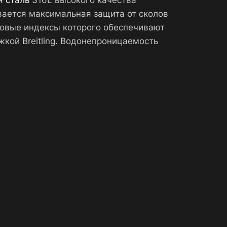
 сталь
316L высокого качества
вается максимальная защита от сколов
совые индексы которого обеспечивают
кой Breitling. Водонепроницаемость