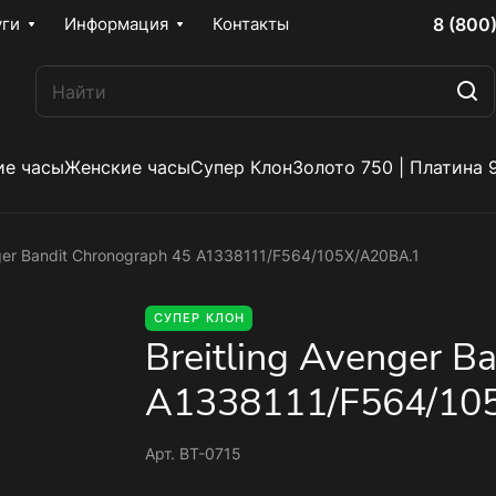
8 (800
уги
Информация
Контакты
е часы
Женские часы
Супер Клон
Золото 750 | Платина 
nger Bandit Chronograph 45 A1338111/F564/105X/A20BA.1
СУПЕР КЛОН
Breitling Avenger B
A1338111/F564/10
Арт.
BT-0715