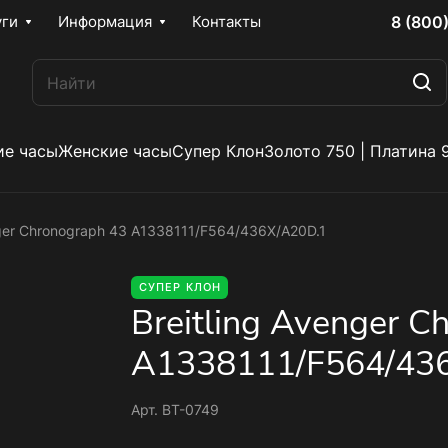
8 (800
уги
Информация
Контакты
е часы
Женские часы
Супер Клон
Золото 750 | Платина 
nger Chronograph 43 A1338111/F564/436X/A20D.1
СУПЕР КЛОН
Breitling Avenger C
A1338111/F564/43
Арт.
BT-0749