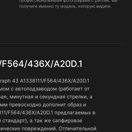
профессиональными фотографами с реплик. Вы
получите именно ту модель, которую видите.
1/F564/436X/A20D.1
graph 43 A1338111/F564/436X/A20D.1
мом с автоподзаводом (работает от
ая, минутная и секундная стрелки, а
 мм превосходно дополнит образ и
8111/F564/436X/A20D.1 предлагаемых в
 стандарт), а так же сапфировое
нических повреждений. Отличительной