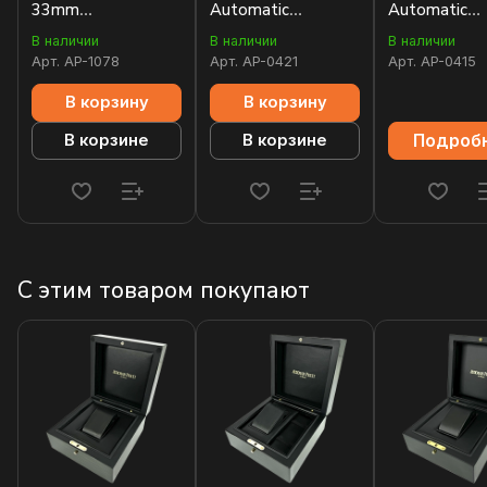
33mm
Automatic
Automatic
67650ST.OO.1261ST.01
15450ST.OO.1256ST.02
15450BA.OO
В наличии
В наличии
В наличии
Арт.
AP-1078
Арт.
AP-0421
Арт.
AP-0415
В корзину
В корзину
Подроб
В корзине
В корзине
С этим товаром покупают