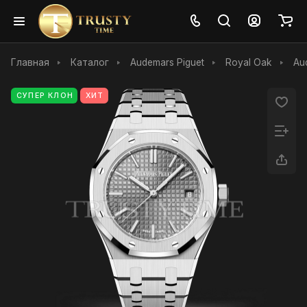
Главная
Каталог
Audemars Piguet
Royal Oak
Au
СУПЕР КЛОН
ХИТ