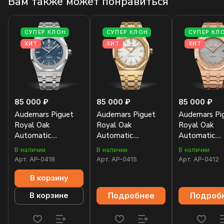
Вам также может понравиться
СУПЕР КЛОН
СУПЕР КЛОН
СУПЕР КЛ
ХИТ
ХИТ
ХИТ
85 000 ₽
85 000 ₽
85 000 ₽
Audemars Piguet
Audemars Piguet
Audemars Pi
Royal Oak
Royal Oak
Royal Oak
Automatic
Automatic
Automatic
15450ST.OO.1256ST.03
15450BA.OO.1256BA.01
15450OR.OO
В наличии
В наличии
В наличии
Арт.
AP-0418
Арт.
AP-0415
Арт.
AP-0412
В корзину
Подробнее
Подроб
В корзине