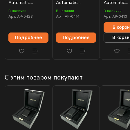
Automatic
Automatic
Automatic
15450SR.OO.1256SR.01
15450BA.OO.1256BA.02
15450ST.OO
В наличии
В наличии
В наличии
Арт.
AP-0423
Арт.
AP-0414
Арт.
AP-0413
В корзи
Подробнее
Подробнее
В корзи
С этим товаром покупают