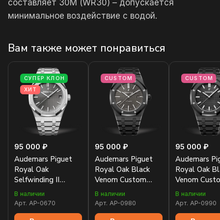
составляет 30М (WR30) – допускается
минимальное воздействие с водой.
Вам также может понравиться
СУПЕР КЛОН
CUSTOM
CUSTOM
ХИТ
95 000 ₽
95 000 ₽
95 000 ₽
Audemars Piguet
Audemars Piguet
Audemars Pi
Royal Oak
Royal Oak Black
Royal Oak Bl
Selfwinding II
Venom Custom
Venom Cust
15500ST.OO.1220ST.02
15400
15500
В наличии
В наличии
В наличии
Арт.
AP-0670
Арт.
AP-0980
Арт.
AP-0990