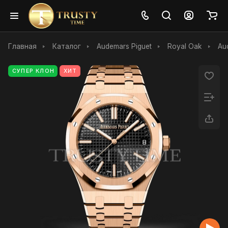
Главная
Каталог
Audemars Piguet
Royal Oak
Au
СУПЕР КЛОН
ХИТ