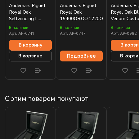
Audemars Piguet
Audemars Piguet
Audemars Pi
Royal Oak
Royal Oak
Royal Oak Bl
Selfwinding II
15400OR.OO.1220OR.03
Venom Cust
15500ST.OO.1220ST.01
15400
В наличии
В наличии
В наличии
Арт.
AP-0741
Арт.
AP-0747
Арт.
AP-0982
В корзину
В корзи
Подробнее
В корзине
В корзи
С этим товаром покупают