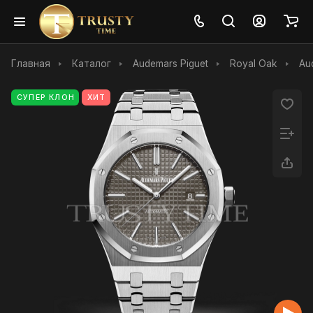
Главная
Каталог
Audemars Piguet
Royal Oak
Au
СУПЕР КЛОН
ХИТ