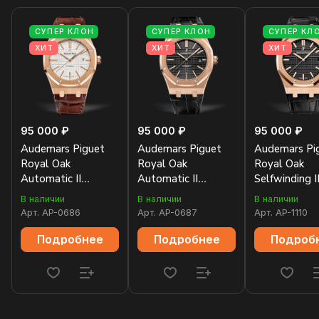
СУПЕР КЛОН
СУПЕР КЛОН
СУПЕР КЛ
ХИТ
ХИТ
ХИТ
95 000 ₽
95 000 ₽
95 000 ₽
Audemars Piguet
Audemars Piguet
Audemars Pi
Royal Oak
Royal Oak
Royal Oak
Automatic II
Automatic II
Selfwinding I
15400OR.OO.D088CR.01
15400OR.OO.D002CR.01
15500OR.OO
В наличии
В наличии
В наличии
Арт.
AP-0686
Арт.
AP-0687
Арт.
AP-1110
Подробнее
Подробнее
Подроб