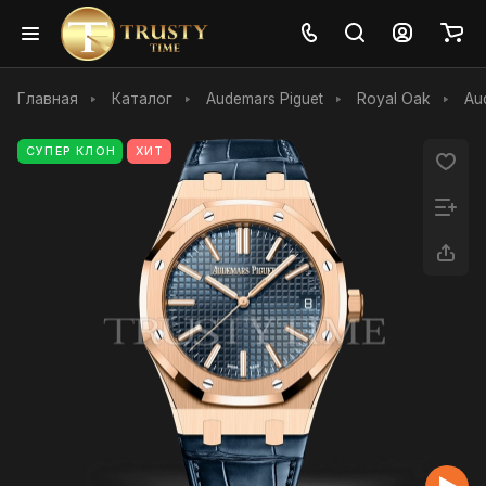
Главная
Каталог
Audemars Piguet
Royal Oak
Au
СУПЕР КЛОН
ХИТ